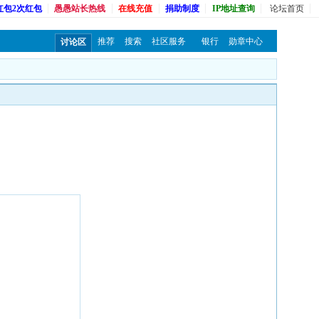
红包2次红包
愚愚站长热线
在线充值
捐助制度
IP地址查询
论坛首页
推荐
搜索
社区服务
银行
勋章中心
讨论区