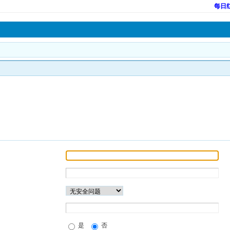
每日
是
否