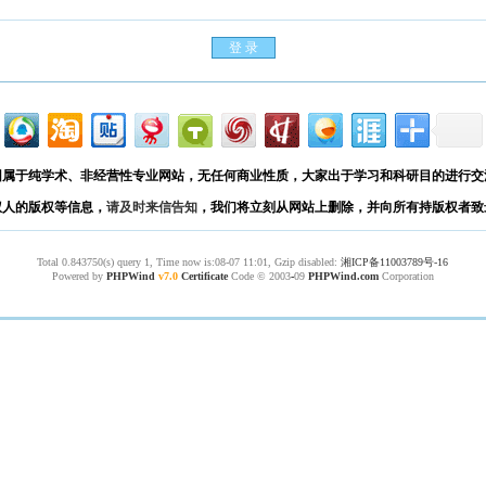
园属于纯学术、非经营性专业网站，无任何商业性质，大家出于学习和科研目的进行交
权人的版权等信息，
请及时来信告知
，我们将立刻从网站上删除，并向所有持版权者致
Total 0.843750(s) query 1, Time now is:08-07 11:01, Gzip disabled:
湘ICP备11003789号-16
Powered by
PHPWind
v7.0
Certificate
Code © 2003
-
09
PHPWind.com
Corporation