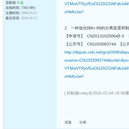
贡献值:
0 点
VTMwVTRyVExiOGZKZGNFdkJxMU
在线时间: 759(小时)
oHbKxJw!!
注册时间:
2008-03-21
最后登录:
2018-10-15
2、一种放化纯Kr-88的分离装置和
【申请号】 CN201310250648.X 
【公开号】 CN103308374A 【公开日
http://dbpub.cnki.net/grid2008/
ename=CN103308374A&urlid=&yx
VTMwVTRyVExiOGZKZGNFdkJxMU
oHbKxJw!!
[ 此帖被coley在2016-01-04 16:0
回复
引用