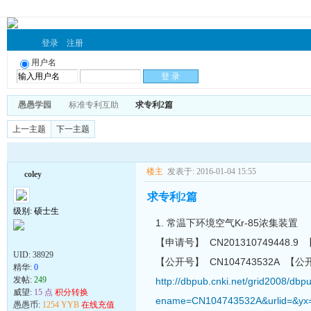
登录
注册
用户名
愚愚学园
标准专利互助
求专利2篇
上一主题
下一主题
楼主
发表于: 2016-01-04 15:55
coley
求专利2篇
级别: 硕士生
1. 常温下环境空气Kr-85浓集装置
【申请号】 CN201310749448.9 
UID:
38929
【公开号】 CN104743532A 【公开日
精华:
0
发帖:
249
http://dbpub.cnki.net/grid2008/
威望:
15 点
积分转换
ename=CN104743532A&urlid=&yx
愚愚币:
1254 YYB
在线充值