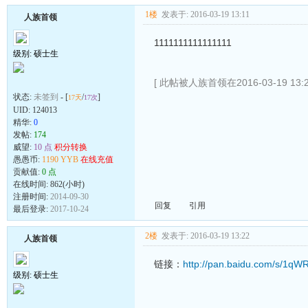
1楼
发表于: 2016-03-19 13:11
人族首领
1111111111111111
级别: 硕士生
[ 此帖被人族首领在2016-03-19 13:
状态:
未签到
- [
/
]
17天
17次
UID:
124013
精华:
0
发帖:
174
威望:
10 点
积分转换
愚愚币:
1190 YYB
在线充值
贡献值:
0 点
在线时间: 862(小时)
注册时间:
2014-09-30
回复
引用
最后登录:
2017-10-24
2楼
发表于: 2016-03-19 13:22
人族首领
链接：
http://pan.baidu.com/s/1q
级别: 硕士生