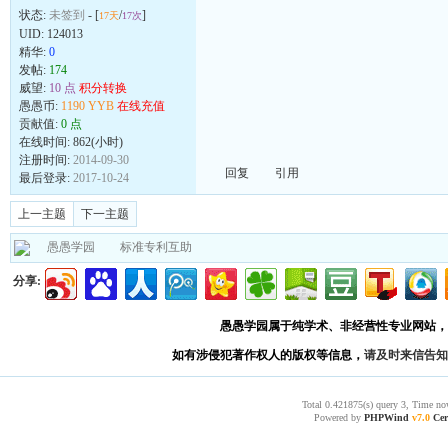
状态:
未签到
- [
/
]
17天
17次
UID:
124013
精华:
0
发帖:
174
威望:
10 点
积分转换
愚愚币:
1190 YYB
在线充值
贡献值:
0 点
在线时间: 862(小时)
注册时间:
2014-09-30
回复
引用
最后登录:
2017-10-24
上一主题
下一主题
愚愚学园
标准专利互助
分享:
愚愚学园属于纯学术、非经营性专业网站，
如有涉侵犯著作权人的版权等信息，
请及时来信告知
Total 0.421875(s) query 3, Time no
Powered by
PHPWind
v7.0
Cer