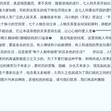
深意，真是细思极恐。果不其然，随着游戏的进行，七人间关系开始出现
被大家知晓，司机和女医生的地下情也浮现出来，这七人间看似牢固的
有情人等广泛的人际关系，就像很多年前，冯小刚的《手机》里说过：“
个狭小的空间里，七个人物生动立体，人物关系复杂却深刻犀利，静默
拔。它让本该亲密的关系变得生疏，让心心相印爱人变�****************
只鞘⒉幌碌模嫦嘣缤砘峁谥凇� 最后电影的结尾，设置得耐人寻
秘密，重返各自的生活。有人继续和小姑娘调情，有人和虚拟的男友玩着
诚实的生活，还是接受“每个人都有秘密”的且灰色的生活? 所以说，人
绝对的真诚那都是少之又少的。为了不要打破这种平衡，和维持成人世界
的痛苦日子有多少，要经历的背叛、隐瞒、分合又有多少。现实如此血
是个潘多拉盒子，包含着太多秘密，久而久之也就成为了我们彼此之间
引用图片均来自网络，若侵犯您的权益，请与我们联系，我们将及时删除