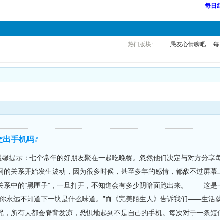
每日
热门版块:
愚友心情聊吧
每
出手机吗?
温馨提示：七个常年的好朋友聚在一起吃晚餐。忽然他们决定与对方分享
间的关系开始发生波动，因为很多时候，甚至多年的感情，都敌不过屏
关系中的“黑匣子”，一旦打开，不知道会有多少阴暗面跑出来。 这是一
，你永远不知道下一块是什么味道。”而《完美陌生人》告诉我们——生
咒，所有人都会脊背发凉，恐惧地起到不是自己的手机。每次对于一条短