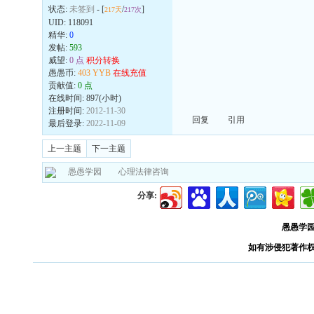
状态:
未签到
- [
/
]
217天
217次
UID:
118091
精华:
0
发帖:
593
威望:
0 点
积分转换
愚愚币:
403 YYB
在线充值
贡献值:
0 点
在线时间: 897(小时)
注册时间:
2012-11-30
回复
引用
最后登录:
2022-11-09
上一主题
下一主题
愚愚学园
心理法律咨询
分享:
愚愚学
如有涉侵犯著作