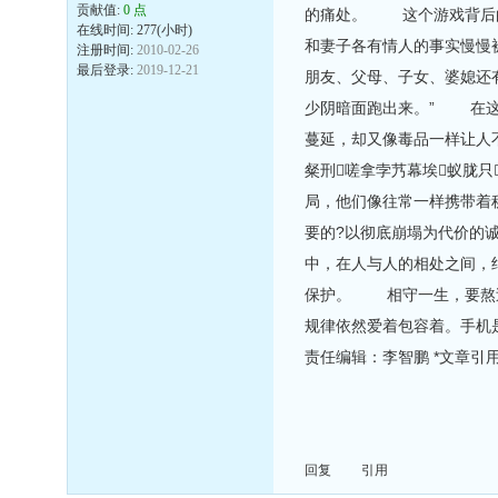
贡献值:
0 点
的痛处。 这个游戏背后的
在线时间: 277(小时)
和妻子各有情人的事实慢慢
注册时间:
2010-02-26
最后登录:
2019-12-21
朋友、父母、子女、婆媳还
少阴暗面跑出来。” 在这
蔓延，却又像毒品一样让人不能自
粲刑嗟拿孛艿幕埃蚁胧
局，他们像往常一样携带着
要的?以彻底崩塌为代价的
中，在人与人的相处之间，
保护。 相守一生，要熬过
规律依然爱着包容着。手机
责任编辑：李智鹏 *文章
回复
引用