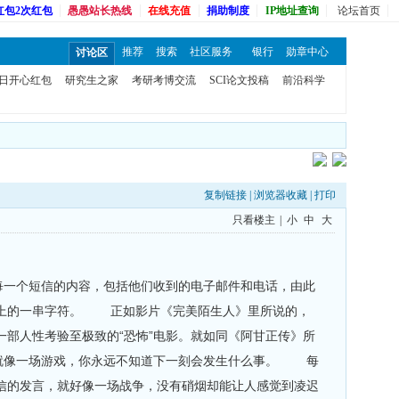
红包2次红包
愚愚站长热线
在线充值
捐助制度
IP地址查询
论坛首页
推荐
搜索
社区服务
银行
勋章中心
讨论区
日开心红包
研究生之家
考研考博交流
SCI论文投稿
前沿科学
复制链接
|
浏览器收藏
|
打印
只看楼主
|
小
中
大
每一个短信的内容，包括他们收到的电子邮件和电话，由此
幕上的一串字符。 正如影片《完美陌生人》里所说的，
部人性考验至极致的“恐怖”电影。就如同《阿甘正传》所
活就像一场游戏，你永远不知道下一刻会发生什么事。 每
信的发言，就好像一场战争，没有硝烟却能让人感觉到凌迟