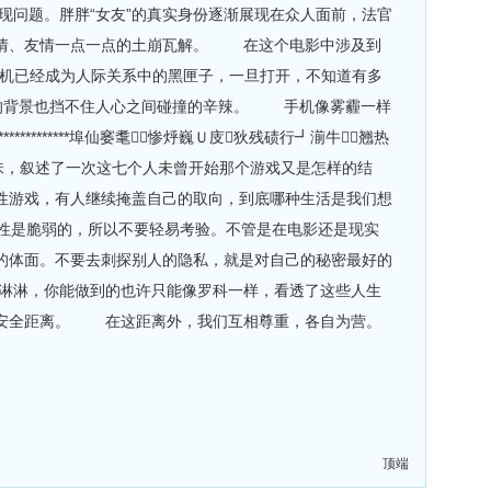
问题。胖胖“女友”的真实身份逐渐展现在众人面前，法官
爱情、友情一点一点的土崩瓦解。 在这个电影中涉及到
手机已经成为人际关系中的黑匣子，一旦打开，不知道有多
的背景也挡不住人心之间碰撞的辛辣。 手机像雾霾一样
*********埠仙窭耄惨烀巍Ｕ庋狄残碛行┛湔牛翘热
味，叙述了一次这七个人未曾开始那个游戏又是怎样的结
性游戏，有人继续掩盖自己的取向，到底哪种生活是我们想
性是脆弱的，所以不要轻易考验。不管是在电影还是现实
的体面。不要去刺探别人的隐私，就是对自己的秘密最好的
淋淋，你能做到的也许只能像罗科一样，看透了这些人生
的安全距离。 在这距离外，我们互相尊重，各自为营。
顶端