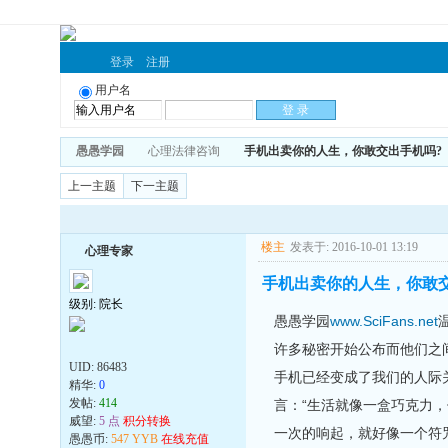
登录
注册
用户名
愚愚学园
心理法律咨询
手机出卖你的人生，你敢交出手机吗?
上一主题
下一主题
楼主
发表于: 2016-10-01 13:19
心理专家
手机出卖你的人生，你敢交
级别: 院长
愚愚学园
www.SciFans.net
许多秘密开始公布而他们之
UID:
86483
手机已经变成了我们的人际
精华:
0
发帖:
414
言：“生活就像一盒巧克力
威望:
5 点
积分转换
一次的响起，就好像一个符
愚愚币:
547 YYB
在线充值