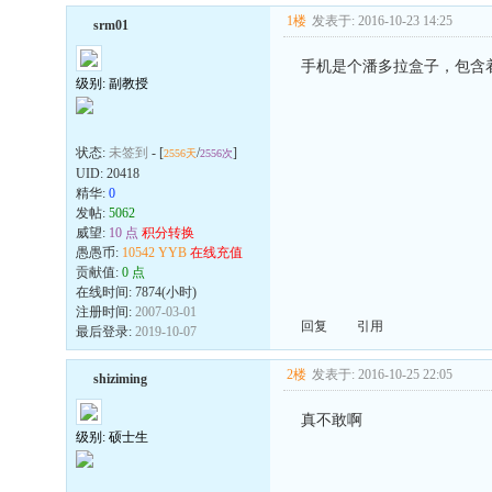
1楼
发表于: 2016-10-23 14:25
srm01
手机是个潘多拉盒子，包含
级别: 副教授
状态:
未签到
- [
/
]
2556天
2556次
UID:
20418
精华:
0
发帖:
5062
威望:
10 点
积分转换
愚愚币:
10542 YYB
在线充值
贡献值:
0 点
在线时间: 7874(小时)
注册时间:
2007-03-01
回复
引用
最后登录:
2019-10-07
2楼
发表于: 2016-10-25 22:05
shiziming
真不敢啊
级别: 硕士生