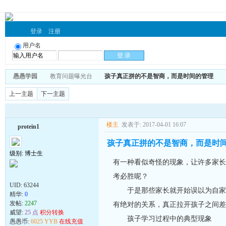
登录
注册
用户名
愚愚学园
教育问题曝光台
孩子真正拼的不是智商，而是时间的管理
上一主题
下一主题
楼主
发表于: 2017-04-01 16:07
protein1
孩子真正拼的不是智商，而是时
级别: 博士生
有一种看似奇怪的现象，让许多家长
考必胜呢？
UID:
63244
于是那些家长就开始误以为自家孩
精华:
0
发帖:
2247
有绝对的关系，真正拉开孩子之间差
威望:
25 点
积分转换
孩子学习过程中的典型现象
愚愚币:
6025 YYB
在线充值