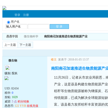
登录
注册
用户名
愚愚学园
微生物科学
南阳南召加速推进生物质能源产业
上一主题
下一主题
楼主
发表于: 2018-01-05 13:37
微生物
南阳南召加速推进生物质能源产
级别: 院长
11月26日，记者从市农业局获悉
产业，这是该县构建生物质能源产业
UID:
82434
秸秆等生物质能源被称为继煤炭、石
精华:
0
发帖:
1029
传统能源，已成为解决全球能源短缺
威望:
5 点
积分转换
富。该县着力发挥秸秆丰富资源的优
愚愚币:
122 YYB
在线充值