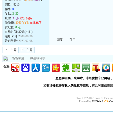
UID:
48210
精华:
0
发帖:
3430
威望:
30 点
积分转换
愚愚币:
8066 YYB
在线充值
贡献值:
0 点
在线时间: 3705(小时)
注册时间:
2008-08-30
回复
引用
最后登录:
2023-02-08
上一主题
下一主题
愚愚学园
微生物科学
分享:
愚愚学园属于纯学术、非经营性专业网站，
如有涉侵犯著作权人的版权等信息，
请及时来信告知
Total 0.812500(s) query 3, Time no
Powered by
PHPWind
v7.0
Cer