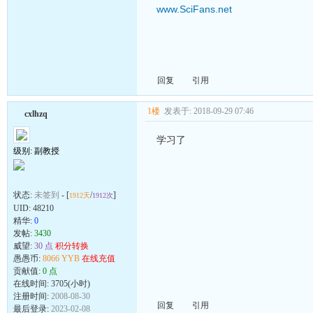
www.SciFans.net
回复
引用
1楼
发表于: 2018-09-29 07:46
cxlhzq
学习了
级别: 副教授
状态:
未签到
- [
/
]
1912天
1912次
UID:
48210
精华:
0
发帖:
3430
威望:
30 点
积分转换
愚愚币:
8066 YYB
在线充值
贡献值:
0 点
在线时间: 3705(小时)
注册时间:
2008-08-30
回复
引用
最后登录:
2023-02-08