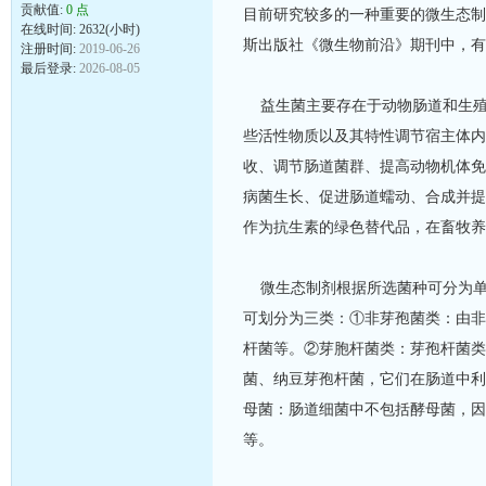
贡献值:
0 点
目前研究较多的一种重要的微生态制
在线时间: 2632(小时)
斯出版社《微生物前沿》期刊中，有
注册时间:
2019-06-26
最后登录:
2026-08-05
益生菌主要存在于动物肠道和生殖系
些活性物质以及其特性调节宿主体内
收、调节肠道菌群、提高动物机体免
病菌生长、促进肠道蠕动、合成并提
作为抗生素的绿色替代品，在畜牧养
微生态制剂根据所选菌种可分为单
可划分为三类：①非芽孢菌类：由非
杆菌等。②芽胞杆菌类：芽孢杆菌类
菌、纳豆芽孢杆菌，它们在肠道中利
母菌：肠道细菌中不包括酵母菌，因
等。