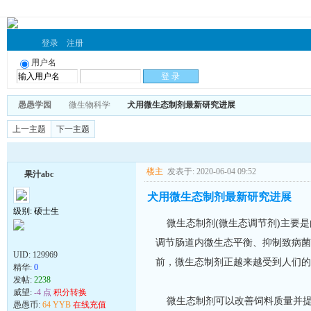
登录
注册
用户名
愚愚学园
微生物科学
犬用微生态制剂最新研究进展
上一主题
下一主题
楼主
发表于: 2020-06-04 09:52
果汁abc
犬用微生态制剂最新研究进展
级别: 硕士生
微生态制剂(微生态调节剂)主要是
调节肠道内微生态平衡、抑制致病菌
UID:
129969
前，微生态制剂正越来越受到人们的***
精华:
0
发帖:
2238
威望:
-4 点
积分转换
微生态制剂可以改善饲料质量并提
愚愚币:
64 YYB
在线充值