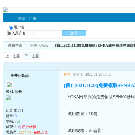
登录
注册
用户名
愚愚学园
免费化妆品
[截止2021.11.28]免费领取SENKA珊珂蚕丝净澈
上一主题
下一主题
楼主
发表于: 2022-01-20 15:53
免费化妆品
[截止2021.11.28]免费领取S
级别: 院长
YOKA网举办的免费领取SENKA
UID:
81771
试用数量：10份
精华:
0
发帖:
758
威望:
2 点
积分转换
试用规格：正品装
愚愚币:
222 YYB
在线充值