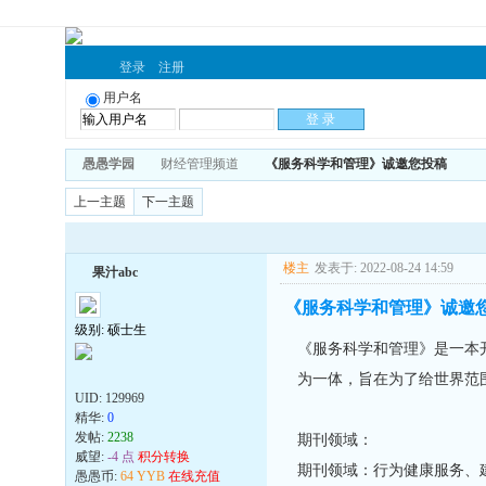
登录
注册
用户名
愚愚学园
财经管理频道
《服务科学和管理》诚邀您投稿
上一主题
下一主题
楼主
发表于: 2022-08-24 14:59
果汁abc
《服务科学和管理》诚邀
级别: 硕士生
《服务科学和管理》是一本
为一体，旨在为了给世界范
UID:
129969
精华:
0
发帖:
2238
期刊领域：
威望:
-4 点
积分转换
期刊领域：行为健康服务、
愚愚币:
64 YYB
在线充值