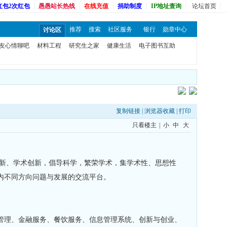
红包2次红包
愚愚站长热线
在线充值
捐助制度
IP地址查询
论坛首页
推荐
搜索
社区服务
银行
勋章中心
讨论区
友心情聊吧
材料工程
研究生之家
健康生活
电子图书互助
复制链接
|
浏览器收藏
|
打印
只看楼主
|
小
中
大
创新、学术创新，倡导科学，繁荣学术，集学术性、思想性
内不同方向问题与发展的交流平台。
管理、金融服务、餐饮服务、信息管理系统、创新与创业、