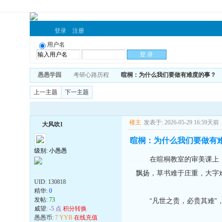
登录
注册
用户名
愚愚学园
考研心路历程
暄桐：为什么我们要做有难度的事？
上一主题
下一主题
楼主
发表于: 2026-05-29 16:59天前
大风吹1
暄桐：为什么我们要做有
级别: 小愚愚
在暄桐教室的审美课上，林
飘扬，草书难于庄重，大字
UID:
130818
精华:
0
发帖:
73
“凡世之贵，必贵其难”，
威望:
-5 点
积分转换
愚愚币:
7 YYB
在线充值