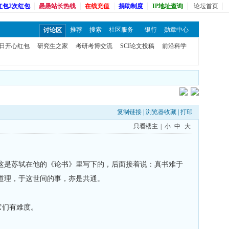
红包2次红包
愚愚站长热线
在线充值
捐助制度
IP地址查询
论坛首页
推荐
搜索
社区服务
银行
勋章中心
讨论区
日开心红包
研究生之家
考研考博交流
SCI论文投稿
前沿科学
复制链接
|
浏览器收藏
|
打印
只看楼主
|
小
中
大
是苏轼在他的《论书》里写下的，后面接着说：真书难于
道理，于这世间的事，亦是共通。
它们有难度。