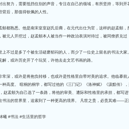
努力，需要抵挡住别的声音，专注在自己的领域，有所坚持，等到开花
些背后，那值得钦佩的人性。
都熟悉。他是南宋皇室赵氏后裔，在元代出仕为官，这样的赵孟頫，所
，被元人开挖过，赵孟頫本人被当作一种政治表演对待过，被同僚挤兑过
不过是多了个被生活磋磨郁闷的人，而少了一位史上留名的书法大家。
见解，或许历史开了个玩笑，许他去走文艺书画的路。
深，或许是将抱负转移，也或许是性格里自带对美的追求。他临摹前人
一种高度。 暄桐的桐学，都写过他的《三门记》《洛神赋》《汲黯传》
的，赵孟頫为自己选了一条路，将他的审美、遭际和性格里的承担，都写
在书法的世界里，追索到了一种更高的境界。 凡世之贵，必贵其难——正
林曦 #书法 #生活里的哲学