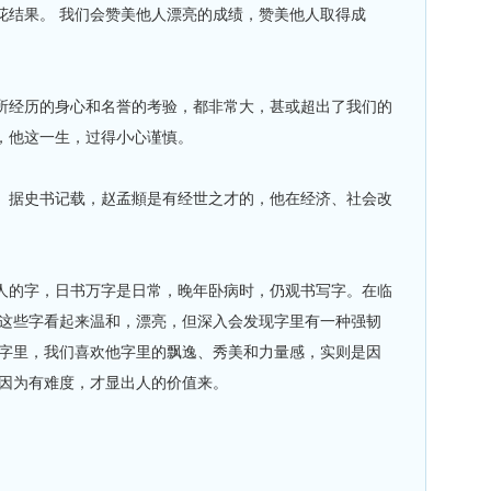
结果。 我们会赞美他人漂亮的成绩，赞美他人取得成
经历的身心和名誉的考验，都非常大，甚或超出了我们的
，他这一生，过得小心谨慎。
据史书记载，赵孟頫是有经世之才的，他在经济、社会改
的字，日书万字是日常，晚年卧病时，仍观书写字。在临
，这些字看起来温和，漂亮，但深入会发现字里有一种强韧
进字里，我们喜欢他字里的飘逸、秀美和力量感，实则是因
因为有难度，才显出人的价值来。