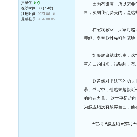
贡献值:
0 点
因为有难度，所以需要付出
在线时间: 366(小时)
果，实则我们赞美的，是这
注册时间:
2025-06-16
最后登录:
2026-08-05
在暄桐教室，大家对赵孟頫
理解。皇室赵姓先祖的墓地
如果故事就此结束，这世上
革方面的眼光，很独到，有
赵孟頫对书法下的功夫非常
摹、书写中，他越来越接近
的内在力量。 这世事是难
为赵孟頫没有放弃自己，他
#暄桐 #赵孟頫 #苏轼 #