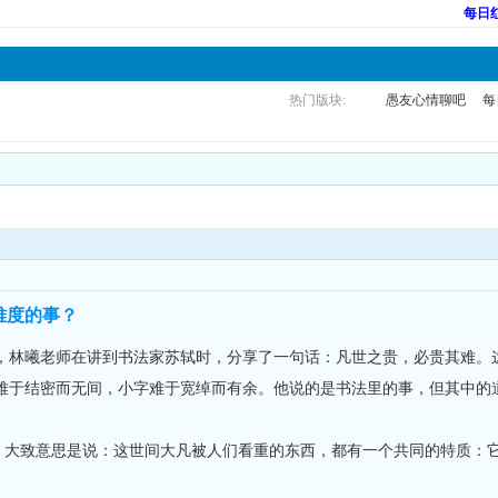
每日
热门版块:
愚友心情聊吧
每
难度的事？
曦老师在讲到书法家苏轼时，分享了一句话：凡世之贵，必贵其难。这
难于结密而无间，小字难于宽绰而有余。他说的是书法里的事，但其中的
大致意思是说：这世间大凡被人们看重的东西，都有一个共同的特质：