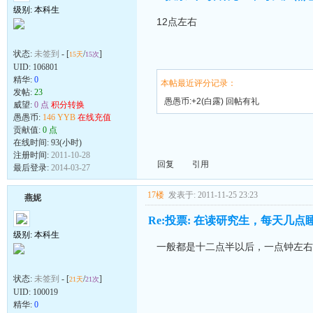
级别: 本科生
12点左右
状态:
未签到
- [
/
]
15天
15次
UID:
106801
精华:
0
本帖最近评分记录：
发帖:
23
愚愚币:+2(白露) 回帖有礼
威望:
0 点
积分转换
愚愚币:
146 YYB
在线充值
贡献值:
0 点
在线时间: 93(小时)
注册时间:
2011-10-28
回复
引用
最后登录:
2014-03-27
17楼
发表于: 2011-11-25 23:23
燕妮
Re:投票: 在读研究生，每天几点
级别: 本科生
一般都是十二点半以后，一点钟左右
状态:
未签到
- [
/
]
21天
21次
UID:
100019
精华:
0