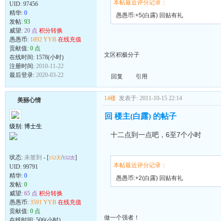
本帖最近评分记录：
UID:
97456
精华:
0
愚愚币:+5(白露) 回贴有礼
发帖:
93
威望:
20 点
积分转换
愚愚币:
1892 YYB
在线充值
贡献值:
0 点
文区积极分子
在线时间: 1578(小时)
注册时间:
2010-11-22
最后登录:
2020-03-22
回复
引用
14楼
发表于: 2011-10-15 22:14
美丽心情
回 楼主(白露) 的帖子
级别: 博士生
十二点到一点吧，6至7个小时
状态:
未签到
- [
/
]
152天
152次
本帖最近评分记录：
UID:
99791
精华:
0
愚愚币:+2(白露) 回贴有礼
发帖:
0
威望:
65 点
积分转换
愚愚币:
3591 YYB
在线充值
贡献值:
0 点
做一个强者！
在线时间: 506(小时)