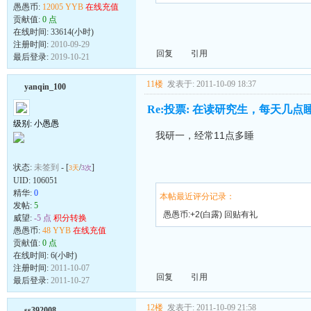
愚愚币:
12005 YYB
在线充值
贡献值:
0 点
在线时间: 33614(小时)
注册时间:
2010-09-29
回复
引用
最后登录:
2019-10-21
11楼
发表于: 2011-10-09 18:37
yanqin_100
Re:投票: 在读研究生，每天几点
级别: 小愚愚
我研一，经常11点多睡
状态:
未签到
- [
/
]
3天
3次
UID:
106051
精华:
0
本帖最近评分记录：
发帖:
5
愚愚币:+2(白露) 回贴有礼
威望:
-5 点
积分转换
愚愚币:
48 YYB
在线充值
贡献值:
0 点
在线时间: 6(小时)
注册时间:
2011-10-07
回复
引用
最后登录:
2011-10-27
12楼
发表于: 2011-10-09 21:58
ss392008