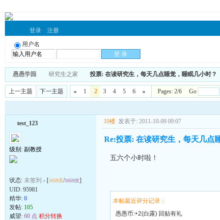
登录
注册
用户名
愚愚学园
研究生之家
投票: 在读研究生，每天几点睡觉，睡眠几小时？ (
上一主题
下一主题
«
1
2
3
4
5
6
»
Pages: 2/6 Go
10楼
发表于: 2011-10-09 09:07
test_123
Re:投票: 在读研究生，每天几点
级别: 副教授
五六个小时啦！
状态:
未签到
- [
/
]
1659天
1659次
UID:
95981
精华:
0
本帖最近评分记录：
发帖:
105
愚愚币:+2(白露) 回贴有礼
威望:
60 点
积分转换