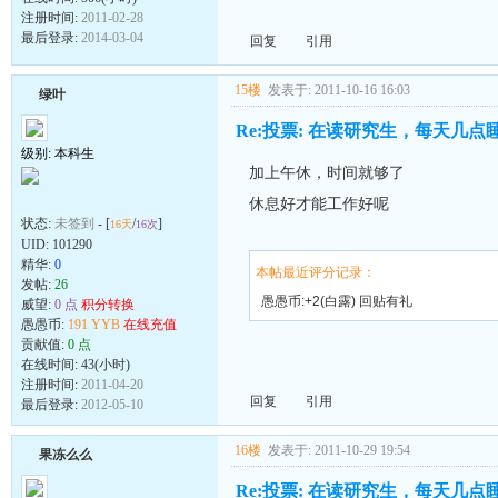
注册时间:
2011-02-28
最后登录:
2014-03-04
回复
引用
15楼
发表于: 2011-10-16 16:03
绿叶
Re:投票: 在读研究生，每天几点
级别: 本科生
加上午休，时间就够了
休息好才能工作好呢
状态:
未签到
- [
/
]
16天
16次
UID:
101290
精华:
0
本帖最近评分记录：
发帖:
26
愚愚币:+2(白露) 回贴有礼
威望:
0 点
积分转换
愚愚币:
191 YYB
在线充值
贡献值:
0 点
在线时间: 43(小时)
注册时间:
2011-04-20
回复
引用
最后登录:
2012-05-10
16楼
发表于: 2011-10-29 19:54
果冻么么
Re:投票: 在读研究生，每天几点