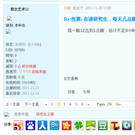
19楼
发表于: 2011-11-28 13:00
郭文艺术52
Re:投票: 在读研究生，每天几点
级别: 本科生
我一般12点到1点睡，估计不足8小
状态:
未签到
- [
/
]
6天
6次
UID:
107691
精华:
0
发帖:
2
威望:
0 点
积分转换
愚愚币:
71 YYB
在线充值
贡献值:
0 点
文艺香阁
在线时间: 11(小时)
注册时间:
2011-11-23
回复
引用
最后登录:
2011-12-14
上一主题
下一主题
«
1
2
3
4
5
6
»
Pages: 2/6 Go
愚愚学园
研究生之家
分享: