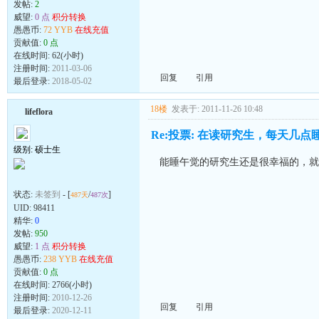
发帖:
2
威望:
0 点
积分转换
愚愚币:
72 YYB
在线充值
贡献值:
0 点
在线时间: 62(小时)
注册时间:
2011-03-06
回复
引用
最后登录:
2018-05-02
18楼
发表于: 2011-11-26 10:48
lifeflora
Re:投票: 在读研究生，每天几点
级别: 硕士生
能睡午觉的研究生还是很幸福的，就
状态:
未签到
- [
/
]
487天
487次
UID:
98411
精华:
0
发帖:
950
威望:
1 点
积分转换
愚愚币:
238 YYB
在线充值
贡献值:
0 点
在线时间: 2766(小时)
注册时间:
2010-12-26
回复
引用
最后登录:
2020-12-11