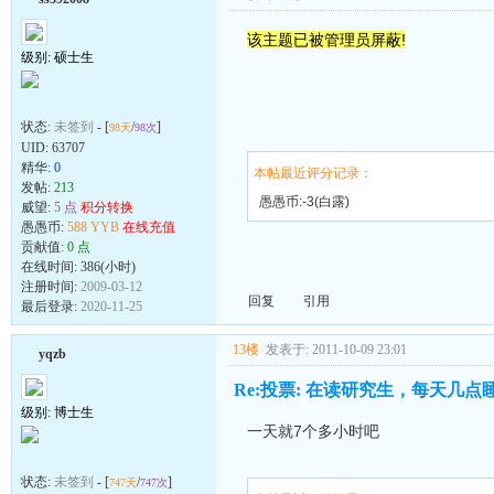
该主题已被管理员屏蔽!
级别: 硕士生
状态:
未签到
- [
/
]
98天
98次
UID:
63707
精华:
0
本帖最近评分记录：
发帖:
213
愚愚币:-3(白露)
威望:
5 点
积分转换
愚愚币:
588 YYB
在线充值
贡献值:
0 点
在线时间: 386(小时)
注册时间:
2009-03-12
回复
引用
最后登录:
2020-11-25
13楼
发表于: 2011-10-09 23:01
yqzb
Re:投票: 在读研究生，每天几点
级别: 博士生
一天就7个多小时吧
状态:
未签到
- [
/
]
747天
747次