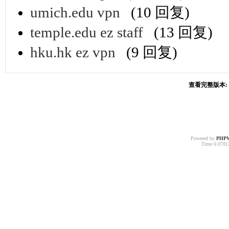
umich.edu vpn
(10 回复)
temple.edu ez staff
(13 回复)
hku.hk ez vpn
(9 回复)
查看完整版本: [
Powered by
PHP
Time 0.07812