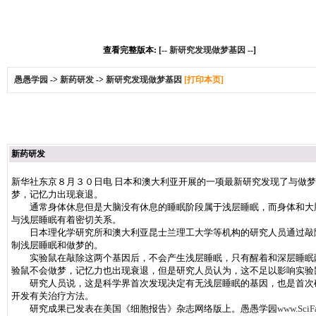
查看完整版本: [--
新研究发现做梦基因
--]
愚愚学园
->
新药研发
->
新研究发现做梦基因
[打印本页]
新药研发
新华社东京８月３０日电 日本和澳大利亚开展的一项最新研究发现了与做
梦，记忆力出现衰退。
通常身体休息但是大脑没有休息的睡眠阶段属于浅层睡眠，而身体和大脑
与浅层睡眠有着密切关系。
日本理化学研究所和澳大利亚昆士兰理工大学等机构的研究人员通过敲除
制浅层睡眠和做梦的。
实验鼠在敲除这两个基因后，不会产生浅层睡眠，只有醒着和深层睡眠两
验鼠不会做梦，记忆力也出现衰退，但是研究人员认为，这不足以影响实验
研究人员说，这是科学界首次发现决定有无浅层睡眠的基因，也是首次确
开发有关治疗方法。
研究成果已发表在美国《细胞报告》杂志网络版上。愚愚学园
www.SciFa