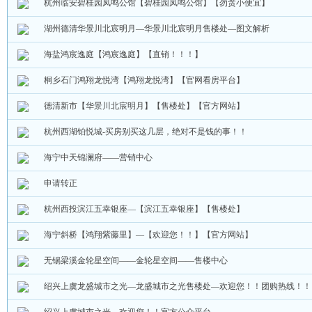
杭州临安碧桂园凤鸣公馆【碧桂园凤鸣公馆】【勿贪小便宜】
湖州德清华景川北宸明月—华景川北宸明月售楼处—图文解析
海盐鸿宸逸庭【鸿宸逸庭】【直销！！！】
桐乡石门鸿翔龙悦湾【鸿翔龙悦湾】【官网看房平台】
德清新市【华景川北宸明月】【售楼处】【官方网站】
杭州西湖铂悦城-买房别买这几层，绝对不是钱的事！！
海宁中天锦澜府——营销中心
申请转正
杭州西投滨江五幸银座—【滨江五幸银座】【售楼处】
海宁斜桥【鸿翔紫藤里】—【欢迎您！！】【官方网站】
无锡梁溪金轮星空间——金轮星空间——售楼中心
绍兴上虞龙盛城市之光—龙盛城市之光售楼处—欢迎您！！团购热线！！