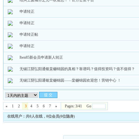
绍兴上虞城市之光—欢迎您！！官方公众平台
申请转正
申请转正
申请转正帖
申请转正
lben85新会员申请新人转正
无锡江阴弘阳通银棠樾锦园的真相？靠谱吗？值得投资吗？值不值得？
无锡江阴弘阳通银棠樾锦园——棠樾锦园欢迎您！营销中心 ！
«
1
2
3
4
5
6
7
»
Pages: 3/41 Go
在线用户：共0人在线，0位会员(0位隐身)