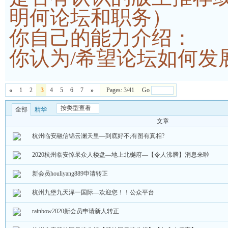
明何论坛和职务）
你自己的能力介绍：
你认为/希望论坛如何发
«
1
2
3
4
5
6
7
»
Pages: 3/41 Go
按类型查看
全部
精华
文章
杭州临安融信锦云澜天里—到底好不;有图有真相?
2020杭州临安惊呆众人楼盘—地上北樾府—【令人沸腾】消息来啦
新会员houliyang889申请转正
杭州九堡九天泽一国际—欢迎您！！公众平台
rainbow2020新会员申请新人转正