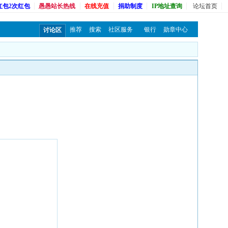
红包2次红包
愚愚站长热线
在线充值
捐助制度
IP地址查询
论坛首页
推荐
搜索
社区服务
银行
勋章中心
讨论区