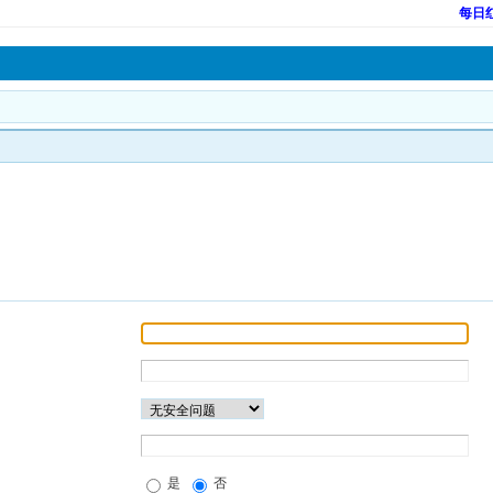
每日
是
否