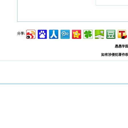
分享:
愚愚学
如有涉侵犯著作