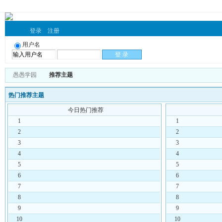
登录
注册
用户名
愚愚学园
推荐主题
热门推荐主题
今日热门推荐
1
1
2
2
3
3
4
4
5
5
6
6
7
7
8
8
9
9
10
10