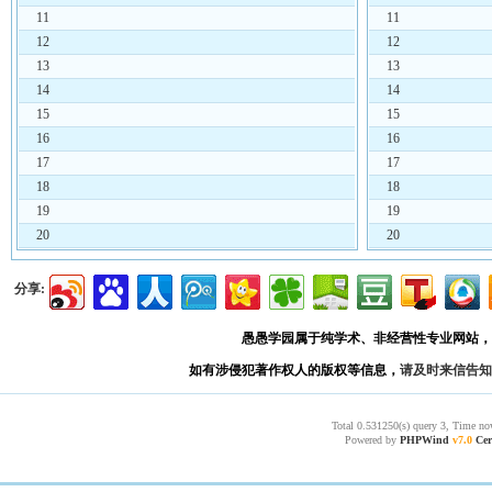
11
11
12
12
13
13
14
14
15
15
16
16
17
17
18
18
19
19
20
20
分享:
愚愚学园属于纯学术、非经营性专业网站，
如有涉侵犯著作权人的版权等信息，
请及时来信告知
Total 0.531250(s) query 3, Time no
Powered by
PHPWind
v7.0
Cer