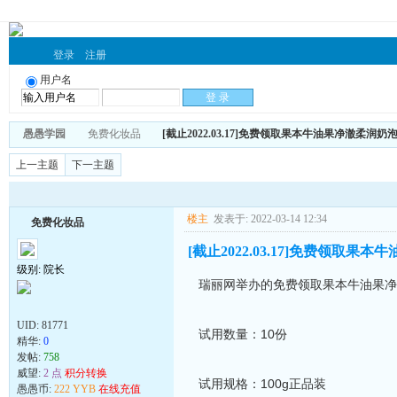
登录
注册
用户名
愚愚学园
免费化妆品
[截止2022.03.17]免费领取果本牛油果净澈柔润
上一主题
下一主题
楼主
发表于: 2022-03-14 12:34
免费化妆品
[截止2022.03.17]免费领取
级别: 院长
瑞丽网举办的免费领取果本牛油果净
UID:
81771
试用数量：10份
精华:
0
发帖:
758
威望:
2 点
积分转换
试用规格：100g正品装
愚愚币:
222 YYB
在线充值