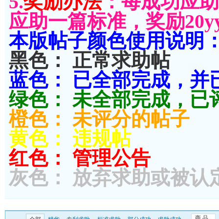
5.
奖励办法
：每成功应助
应助一篇标准，奖励20y
本版帖子颜色使用说明
黑色： 正常求助帖
蓝色： 已全部完成，并
绿色： 未全部完成，已
橙色： 未评分的帖子
黄色： 违规帖
红色： 管理公告
灰色： 放弃求助或被认
商 品