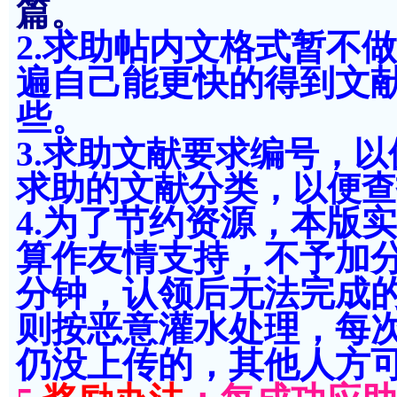
篇。
2.求助帖内文格式暂不
遍自己能更快的得到文
些。
3.求助文献要求编号，
求助的文献分类，以便查
4.为了节约资源，本版
算作友情支持，不予加分
分钟，认领后无法完成
则按恶意灌水处理，每次扣
仍没上传的，其他人方