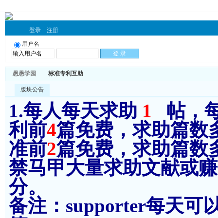
登录
注册
用户名
愚愚学园
标准专利互助
版块公告
1.每人每天求助
1
帖，
利前
4
篇免费，求助篇数
准前
2
篇免费，求助篇数
禁马甲大量求助文献或赚分
分。
备注：supporter每天