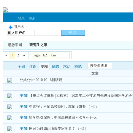
登录
注册
用户名
愚愚学园
研究生之家
«
1
2
»
Pages: 1/2 Go
按类型查看
全部
讨论
要闻
励志
求助
随笔
文章
分类公告:
2010.10.18新版规
[要闻]
【重点会议推荐 | EI检索】-2021年工业技术与先进设备国际学术会议（I
[要闻]
中青报：不怕高校倒闭，就怕没准备
( +3 )
[要闻]
留学热引深思：中国高校教育亏欠学生什么
[要闻]
网民为何如此痛恨专家学者？
( +2 )