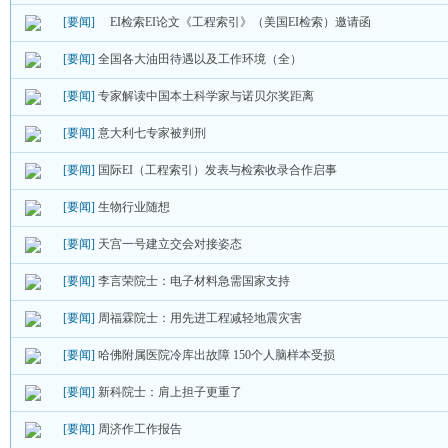
[要闻]
EI检索EI论文《工程索引》（美国EI检索）邀请函
[要闻]
全国各大油田待遇以及工作环境（全）
[要闻]
专家解读中国本土科学家与诺贝尔奖距离
[要闻]
意大利七专家被判刑
[要闻]
国际EI（工程索引）发表与检索收录合作启事
[要闻]
生物行业随想
[要闻]
天宫一号建立交会对接姿态
[要闻]
李言荣院士：电子材料急需国家支持
[要闻]
周福霖院士：用先进工程减轻地震灾害
[要闻]
哈佛附属医院冷库出故障 150个人脑样本受损
[要闻]
新科院士：肩上担子更重了
[要闻]
周济作工作报告