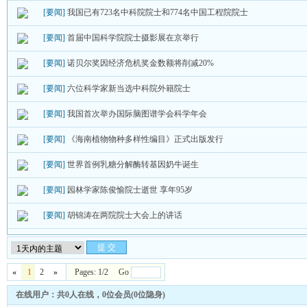
[要闻]
我国已有723名中科院院士和774名中国工程院院士
[要闻]
首届中国科学院院士摄影展在京举行
[要闻]
诺贝尔奖因经济危机奖金数额将削减20%
[要闻]
六位科学家新当选中科院外籍院士
[要闻]
我国首次举办国际脑图谱学会科学年会
[要闻]
《海南植物物种多样性编目》正式出版发行
[要闻]
世界首例乳糖分解酶转基因奶牛诞生
[要闻]
园林学家陈俊愉院士逝世 享年95岁
[要闻]
胡锦涛在两院院士大会上的讲话
«
1
2
»
Pages: 1/2 Go
在线用户：共0人在线，0位会员(0位隐身)