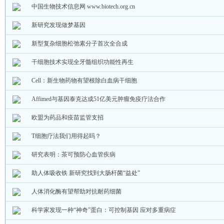
中国生物技术信息网 www.biotech.org.cn
新研究发现做梦基因
新型复杂细胞松弛素分子首次全合成
干细胞技术实现全牙髓组织功能性再生
Cell：新生物药物有望根除白血病干细胞
Affimed与基因泰克达成51亿美元肿瘤免疫疗法合作
欧盟为药品和疫苗监管支招
T细胞疗法我们用得起吗？
研究表明：茶可预防心血管疾病
助人体吸收铁 新研究找到大肠杆菌“益处”
人体消化酶有望帮助对抗耐药细菌
科学家发现一种“神奇”蛋白：可控制基因 应对多重病症