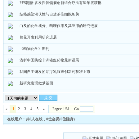
PFS翻倍 多发性骨髓瘤创新组合疗法有望年底获批
结核感染潜伏性与自然杀伤细胞相关
白及的化学成分、药理作用及其应用的研究进展
葛花开发利用研究进展
《药物化学》期刊
浅析中国防控非洲猪瘟药物最新进展
我国自主研发的治疗乳腺癌创新药获准上市
新研究发现做梦基因
«
1
2
3
4
5
»
Pages: 1/81 Go
在线用户：共0人在线，0位会员(0位隐身)
开放主题
热门主题