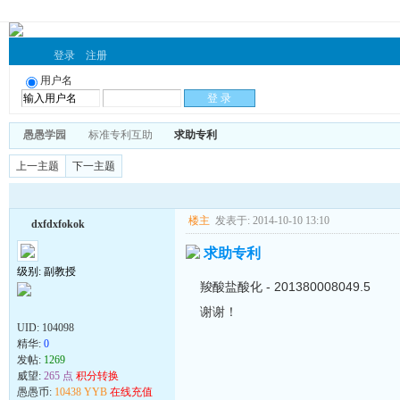
登录
注册
用户名
愚愚学园
标准专利互助
求助专利
上一主题
下一主题
楼主
发表于: 2014-10-10 13:10
dxfdxfokok
求助专利
级别: 副教授
羧酸盐酸化 - 201380008049.5
谢谢！
UID:
104098
精华:
0
发帖:
1269
威望:
265 点
积分转换
愚愚币:
10438 YYB
在线充值