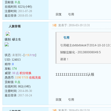
贡献值:
0 点
在线时间: 8221(小时)
注册时间:
2011-07-28
回复
引用
最后登录:
2018-05-16
1楼
发表于: 2016-03-19 13:31
人族首领
引用
级别: 硕士生
引用楼主dxfdxfokok于2014-10-10 1
羧酸盐酸化 - 201380008049.5
状态:
未签到
- [
/
]
17天
17次
谢谢！
UID:
124013
精华:
0
发帖:
174
威望:
10 点
积分转换
1111111111111111认领
愚愚币:
1190 YYB
在线充值
贡献值:
0 点
在线时间: 862(小时)
注册时间:
2014-09-30
最后登录:
2017-10-24
回复
引用
2楼
发表于: 2016-03-19 13:31