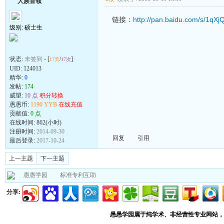
人族首领
链接：
http://pan.baidu.com/s/1qXj
级别: 硕士生
状态:
未签到
- [
/
]
17天
17次
UID:
124013
精华:
0
发帖:
174
威望:
10 点
积分转换
愚愚币:
1190 YYB
在线充值
贡献值:
0 点
在线时间: 862(小时)
注册时间:
2014-09-30
回复
引用
最后登录:
2017-10-24
上一主题
下一主题
愚愚学园
标准专利互助
分享:
愚愚学园属于纯学术、非经营性专业网站，