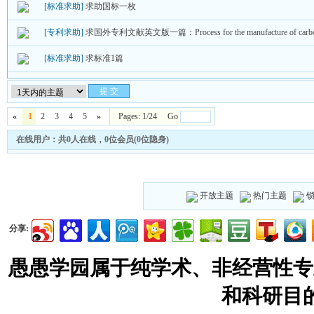
[标准求助]
求助国标一枚
[专利求助]
求国外专利文献英文版一篇：Process for the manufacture of carbon m
[标准求助]
求标准1篇
«
1
2
3
4
5
»
Pages: 1/24 Go
在线用户：共0人在线，0位会员(0位隐身)
开放主题
热门主题
分享:
愚愚学园属于纯学术、非经营性专
和科研目