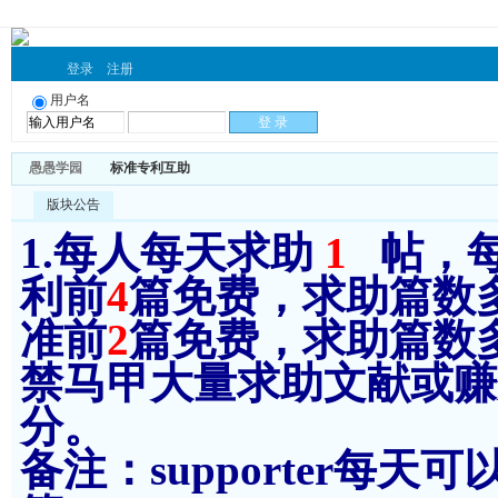
登录
注册
用户名
愚愚学园
标准专利互助
版块公告
1.每人每天求助
1
帖，
利前
4
篇免费，求助篇数
准前
2
篇免费，求助篇数
禁马甲大量求助文献或赚分
分。
备注：supporter每天