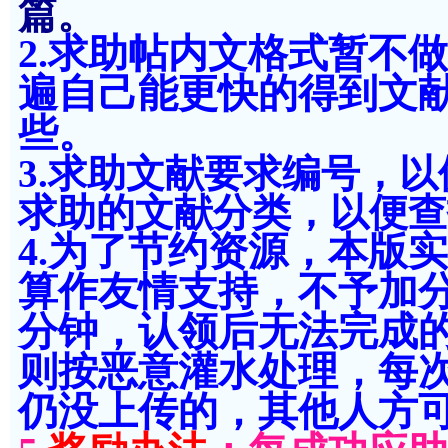
篇。
2.求助帖内文格式暂不
遍自己能更快的得到文
些。
3.求助文献要求编号，
求助的文献分类，以便查
4.为了节约资源，本版
算作友情支持，不予加分
分钟，认领后无法完成
则按恶意灌水处理，每次扣
仍没上传的，其他人方