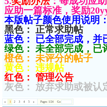
5.
奖励办法
：每成功应助
应助一篇标准，奖励20y
本版帖子颜色使用说明
黑色： 正常求助帖
蓝色： 已全部完成，并
绿色： 未全部完成，已
橙色： 未评分的帖子
黄色： 违规帖
红色： 管理公告
灰色： 放弃求助或被认
«
1
2
3
4
5
»
Pages: 1/24 Go