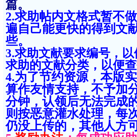
篇。
2.求助帖内文格式暂不
遍自己能更快的得到文
些。
3.求助文献要求编号，
求助的文献分类，以便查
4.为了节约资源，本版
算作友情支持，不予加分
分钟，认领后无法完成
则按恶意灌水处理，每次扣
仍没上传的，其他人方