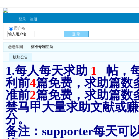
登录
注册
用户名
愚愚学园
标准专利互助
版块公告
1.每人每天求助
1
帖，
利前
4
篇免费，求助篇数
准前
2
篇免费，求助篇数
禁马甲大量求助文献或赚分
分。
备注：supporter每天