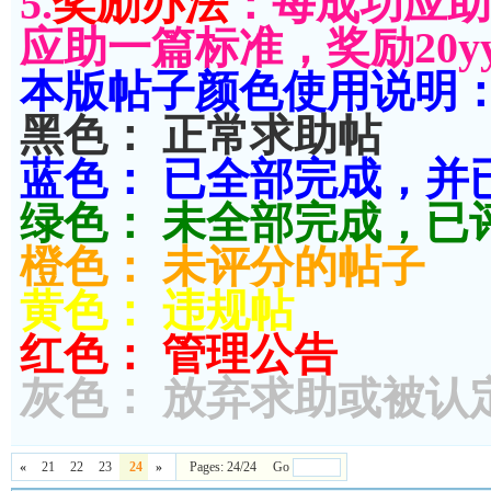
5.
奖励办法
：每成功应助
应助一篇标准，奖励20y
本版帖子颜色使用说明
黑色： 正常求助帖
蓝色： 已全部完成，并
绿色： 未全部完成，已
橙色： 未评分的帖子
黄色： 违规帖
红色： 管理公告
灰色： 放弃求助或被认
«
21
22
23
24
»
Pages: 24/24 Go