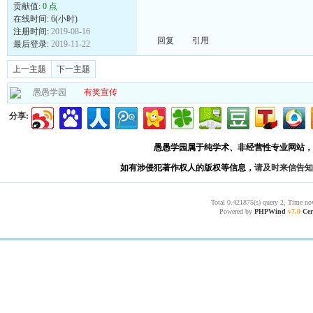
贡献值:
0 点
在线时间: 6(小时)
注册时间:
2019-08-16
回复
引用
最后登录:
2019-11-22
上一主题
下一主题
愚愚学园
有奖宣传
分享:
愚愚学园属于纯学术、非经营性专业网站，
如有涉侵犯著作权人的版权等信息，
请及时来信告知
Total 0.421875(s) query 2, Time no
Powered by
PHPWind
v7.0
Cer