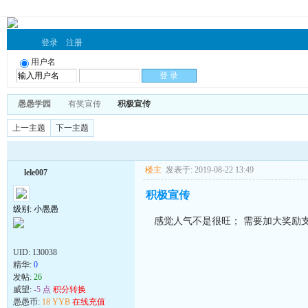
登录
注册
用户名
愚愚学园
有奖宣传
积极宣传
上一主题
下一主题
楼主
发表于: 2019-08-22 13:49
lele007
积极宣传
级别: 小愚愚
感觉人气不是很旺； 需要加大奖励
UID:
130038
精华:
0
发帖:
26
威望:
-5 点
积分转换
愚愚币:
18 YYB
在线充值